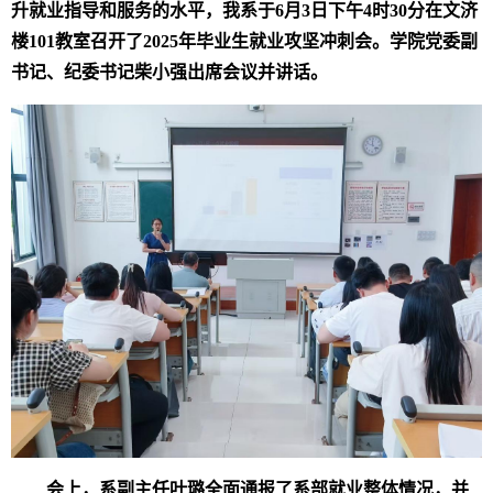
升就业指导和服务的水平，我
系于
6
月
3
日
下午
4
时
30
分
在
文济
楼
101
教室召开
了
2025
年
毕业生
就业
攻坚
冲刺
会。学院党委副
书记、纪委书记柴小强出席会议并讲话。
会上，系副主任叶璐全面通报
了系部就业
整体情况，
并