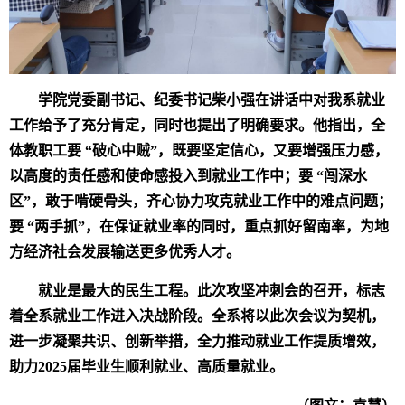
学院党委副书记、纪委书记柴小强在讲话中对
我
系就业
工作给予了充分肯定，同时也提出了明确要求。他指出，全
体教职工要
“
破心中贼
”
，既要坚定信心，又要增强压力感，
以高度的责任感和使命感投入到就业工作中；要
“
闯深水
区
”
，敢于啃硬骨头，齐心协力攻克就业工作中的难点问题；
要
“
两手抓
”
，在保证就业率的同时，重点抓好留南率，为地
方经济社会发展输送更多优秀人才。
就业是最大的民生工程。此次攻坚冲刺会的召开，标志
着全系就业工作进入决战阶段。全系将以此次会议为契机，
进一步凝聚共识、创新举措，全力推动就业工作提质增效，
助力
2025
届毕业生顺利就业、高质量就业。