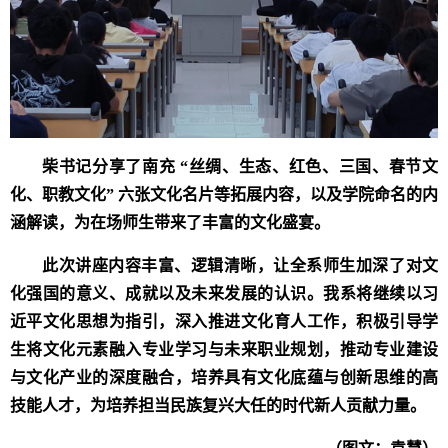
柴书记分享了南充 “丝绸、生态、红色、三国、春节文
化、职教文化” 六张文化名片等拓展内容，
以及学院命名的内
涵解读，
为在场师生带来了丰富的文化
盛宴
。
此次讲座内容丰富、逻辑清晰，让
全系
师生
加
深
了对文
化强国的意义、成就以及未来发展的
认识。
我系
将继续以习
近平文化思想为指引，深入推进文化育人工作，
积极
引导学
生将文化元素融入专业学习与未来职业规划，推动专业
建设
与文化产业的深度融合，培养具有文化底蕴与创新思维的
高
技能
人才
，
为培养担当民族复兴大任的时代新人贡献力量。