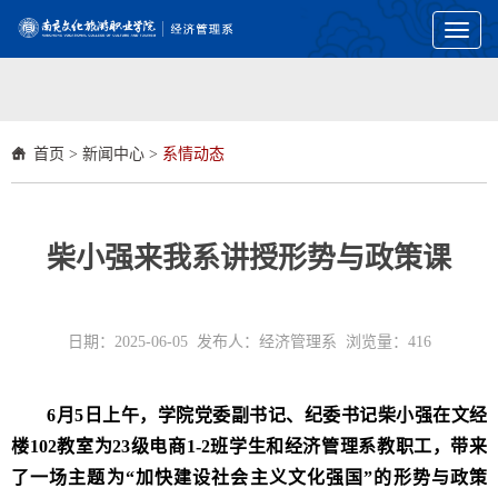
Toggl
naviga
首页
>
新闻中心
>
系情动态
柴小强来我系讲授形势与政策课
日期：2025-06-05 发布人：经济管理系 浏览量：
416
6月5日上午，学院党委副书记
、
纪委书记柴小强
在
文经
楼102教室为23级电商1-2班学生
和经济管理系教职工
，带来
了一场主题为“加快建设社会主义文化强国”的形势与政策