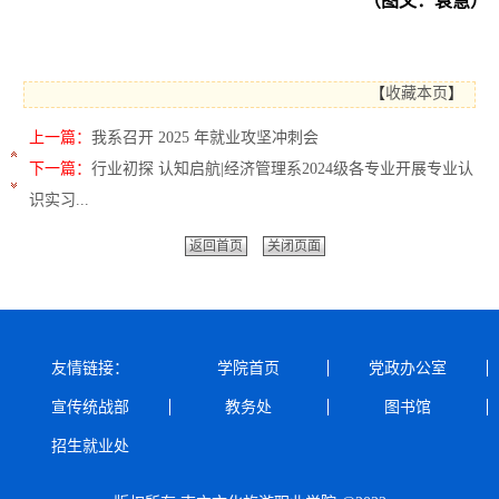
（图文：袁慧）
【
收藏本页
】
上一篇：
我系召开 2025 年就业攻坚冲刺会
下一篇：
行业初探 认知启航|经济管理系2024级各专业开展专业认
识实习...
返回首页
关闭页面
友情链接：
学院首页
党政办公室
宣传统战部
教务处
图书馆
招生就业处